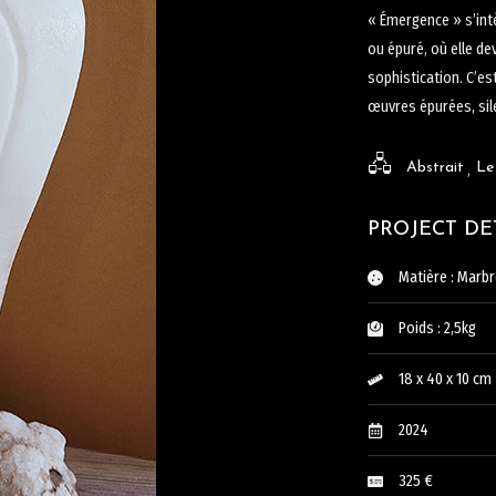
« Émergence » s’int
ou épuré, où elle dev
sophistication. C’es
œuvres épurées, sil
Abstrait
Le
PROJECT DE
Matière : Marbr
Poids : 2,5kg
18 x 40 x 10 cm
2024
325 €