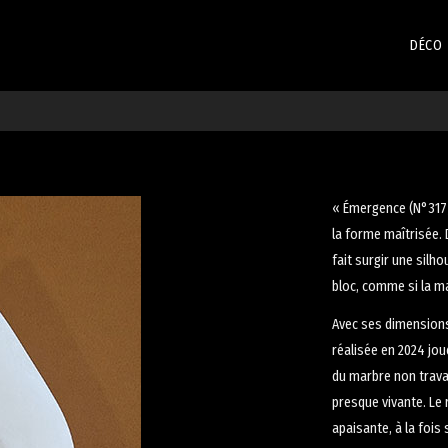
DÉCO
« Émergence (N°317) 
la forme maîtrisée.
fait surgir une sil
bloc, comme si la ma
Avec ses dimensions 
réalisée en 2024 joue
du marbre non travail
presque vivante. Le 
apaisante, à la fois 