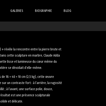
GALERIES
BIOGRAPHIE
BLOG
ABSTRAIT
PREMIÈRE OEUVRE
LE CORPS À NU
LE GRAND PALAIS
LE VIVANT
LE LIVRE COMPLET
» révèle la rencontre entre la pierre brute et
 Dans cette sculpture en marbre, Claude Adda
TRANSGRESSION
houette lisse et lumineuse du cœur même du
tière se dévoilait d’elle-même.
de 18 × 40 × 10 cm (2,5 kg), cette œuvre
 sur un contraste fort : à l’arrière, la rugosité
lé ; à l’avant, une surface polie, douce,
résultat est une présence sculpturale
solide et délicate.