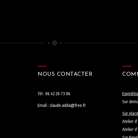
NOUS CONTACTER
COMM
Tél :
06 42 26 73 06
Expéditio
Sur dema
Email :
claude.adda@free.fr
Sur place
Atelier 
Atelier d
Sur Ren