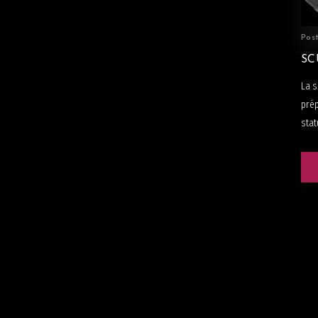
Pos
SC
La s
prép
stat