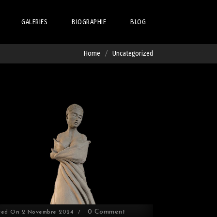
GALERIES
BIOGRAPHIE
BLOG
ABSTRAIT
PREMIÈRE OEUVRE
Home
Uncategorized
LE CORPS À NU
LE GRAND PALAIS
LE VIVANT
LE LIVRE COMPLET
TRANSGRESSION
0 Comment
ted On
2 Novembre 2024